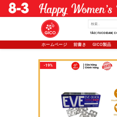
Skip
to
content
検
索
対
|
|
TẢO
FUCOIDAN
C
象:
ホームページ
前書き
GICO製品
-19%