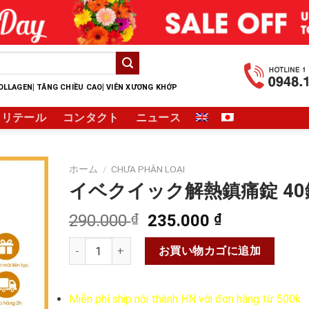
|
|
OLLAGEN
TĂNG CHIỀU CAO
VIÊN XƯƠNG KHỚP
リテール
コンタクト
ニュース
ホーム
/
CHƯA PHÂN LOẠI
イベクイック解熱鎮痛錠 40
元
現
290.000
₫
235.000
₫
の
在
イベクイック解熱鎮痛錠 40錠個
価
の
お買い物カゴに追加
格
価
は
格
Miễn phí ship nội thành HN với đơn hàng từ 500k
290.000 ₫
は