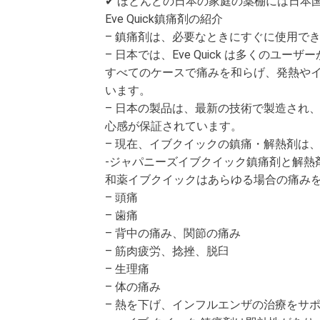
✔ ほとんどの日本の家庭の薬棚には日本
Eve Quick鎮痛剤の紹介
– 鎮痛剤は、必要なときにすぐに使用で
– 日本では、Eve Quick は多くの
すべてのケースで痛みを和らげ、発熱や
います。
– 日本の製品は、最新の技術で製造され
心感が保証されています。
– 現在、イブクイックの鎮痛・解熱剤は
-ジャパニーズイブクイック鎮痛剤と解熱
和薬イブクイックはあらゆる場合の痛み
– 頭痛
– 歯痛
– 背中の痛み、関節の痛み
– 筋肉疲労、捻挫、脱臼
– 生理痛
– 体の痛み
– 熱を下げ、インフルエンザの治療をサ