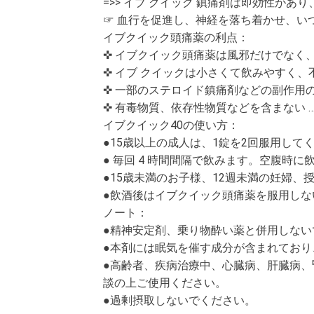
=>> イブ クイック 鎮痛剤は即効性が
☞ 血行を促進し、神経を落ち着かせ、い
イブクイック頭痛薬の利点：
✜ イブクイック頭痛薬は風邪だけでなく
✜ イブ クイックは小さくて飲みやすく
✜ 一部のステロイド鎮痛剤などの副作用
✜ 有毒物質、依存性物質などを含まない …
イブクイック40の使い方：
●15歳以上の成人は、1錠を2回服用して
● 毎回 4 時間間隔で飲みます。空腹時
●15歳未満のお子様、12週未満の妊婦
●飲酒後はイブクイック頭痛薬を服用しな
ノート：
●精神安定剤、乗り物酔い薬と併用しない
●本剤には眠気を催す成分が含まれており
●高齢者、疾病治療中、心臓病、肝臓病
談の上ご使用ください。
●過剰摂取しないでください。