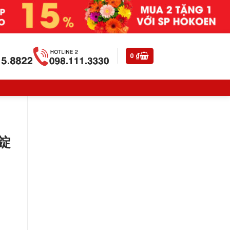
0
₫
錠