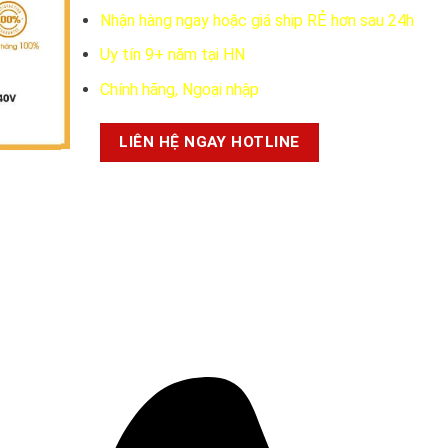
で
235.000 ₫
Nhận hàng ngay hoặc giá ship RẺ hơn sau 24h
し
で
Uy tín 9+ năm tại HN
た。
す。
Chính hãng, Ngoại nhập
LIÊN HỆ NGAY HOTLINE