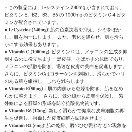
– この製品には、L-システイン 240mg が含まれており、
ビタミン E、B2、B3、B6 の 1000mg のビタミン C 4 ビタ
ミンが配合されています。
● 𝐋-𝐂𝐲𝐬𝐭𝐞𝐢𝐧𝐞 (𝟐𝟒𝟎𝐦𝐠): 肌の色素沈着を抑え、シミをぼか
し、肌を均一にします。 また、老化を遅らせ、肌を滑ら
かにする効果もあります。
● 𝐕𝐢𝐭𝐚𝐦𝐢𝐧 𝐂 (𝟏𝟎𝟎𝟎𝐦𝐠): ビタミン C は、メラニンの生成を抑
制するのに役立ちます – 黒皮症、そばかすの原因であり、
メラニンの拡散を防ぎ、迅速な皮膚の美白を促進します。
さらに、ビタミンCはコラーゲンを刺激し、滑らかでハリ
のある肌を維持し、しわを減らします.
● 𝐕𝐢𝐭𝐚𝐦𝐢𝐧 𝐄(𝟓𝟎𝐦𝐠)：肌の内側から乾燥を防ぎ、肌をなめ
らかに整えます。 さらに、紫外線から皮膚を保護し、紫
外線による肝斑の形成を防ぐ抗酸化物質です。
● 𝐕𝐢𝐭𝐚𝐦𝐢𝐧 𝐁𝟔 (𝟏𝟐𝐦𝐠): 新しく滑らかで健康な皮膚細胞の再
生を促進し、損傷した皮膚細胞を回復させます。
● 𝐕𝐢𝐭𝐚𝐦𝐢𝐧 𝐁𝟐 (𝟔𝐦𝐠): 肌の乾燥、唇のひび割れなどの現象を