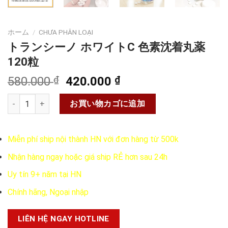
ホーム
/
CHƯA PHÂN LOẠI
トランシーノ ホワイトC 色素沈着丸薬
120粒
元
現
580.000
₫
420.000
₫
の
在
トランシーノ ホワイトC 色素沈着丸薬 120粒個
価
の
お買い物カゴに追加
格
価
は
格
Miễn phí ship nội thành HN với đơn hàng từ 500k
580.000 ₫
は
で
420.000 ₫
Nhận hàng ngay hoặc giá ship RẺ hơn sau 24h
し
で
Uy tín 9+ năm tại HN
た。
す。
Chính hãng, Ngoại nhập
LIÊN HỆ NGAY HOTLINE