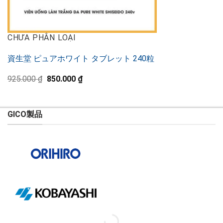
CHƯA PHÂN LOẠI
資生堂 ピュアホワイト タブレット 240粒
元
現
925.000
₫
850.000
₫
の
在
価
の
格
価
は
格
GICO製品
925.000 ₫
は
で
850.000 ₫
し
で
た。
す。