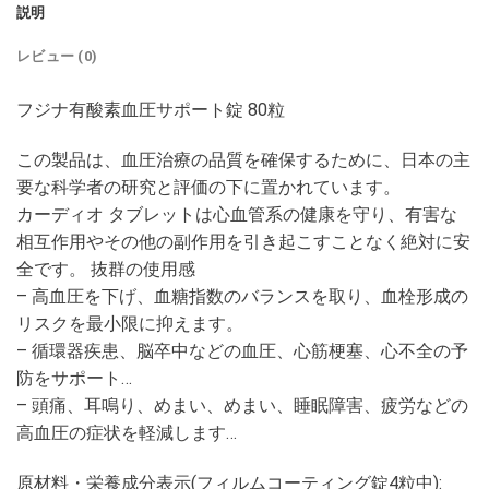
説明
レビュー (0)
フジナ有酸素血圧サポート錠 80粒
この製品は、血圧治療の品質を確保するために、日本の主
要な科学者の研究と評価の下に置かれています。
カーディオ タブレットは心血管系の健康を守り、有害な
相互作用やその他の副作用を引き起こすことなく絶対に安
全です。 抜群の使用感
– 高血圧を下げ、血糖指数のバランスを取り、血栓形成の
リスクを最小限に抑えます。
– 循環器疾患、脳卒中などの血圧、心筋梗塞、心不全の予
防をサポート…
– 頭痛、耳鳴り、めまい、めまい、睡眠障害、疲労などの
高血圧の症状を軽減します…
原材料・栄養成分表示(フィルムコーティング錠4粒中):