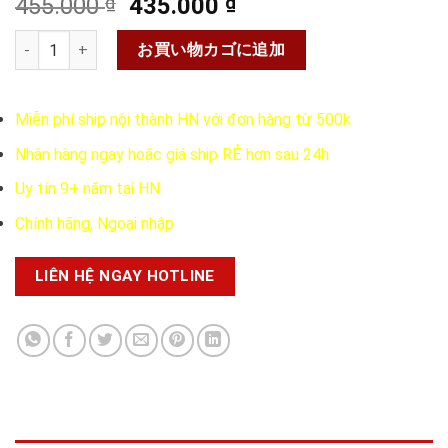
元
現
455.000
₫
435.000
₫
の
在
フジナ有酸素血圧サポート錠 80粒個
価
の
お買い物カゴに追加
格
価
は
格
Miễn phí ship nội thành HN với đơn hàng từ 500k
455.000 ₫
は
で
435.000 ₫
Nhận hàng ngay hoặc giá ship RẺ hơn sau 24h
し
で
Uy tín 9+ năm tại HN
た。
す。
Chính hãng, Ngoại nhập
LIÊN HỆ NGAY HOTLINE