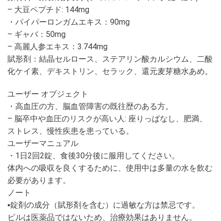
– 大豆ペプチド: 144mg
・パイパーロンガムエキス：90mg
– ギャバ：50mg
– 高麗人参エキス：3.744mg
賦形剤：結晶セルロース、ステアリン酸カルシウム、二酸
化ケイ素、デキストリン、セラック、還元麦芽糖水あめ。
ユーザー オブジェクト
・高血圧の方、脳血管障害の既往歴のある方。
– 脳卒中や血圧のリスクが高い人: 座りっぱなし、肥満、
ストレス、慢性疾患を患っている。
ユーザーマニュアル
・1日2回2錠、食後30分後に服用してください。
体内への吸収を良くするために、使用中は多量の水を飲む
必要があります。
ノート
▪️錠剤の成分（賦形剤を含む）に過敏な方は禁忌です。
ピルは医薬品ではないため、治療効果はありません。