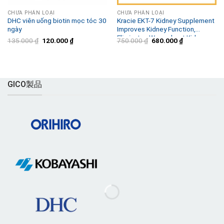
CHƯA PHÂN LOẠI
CHƯA PHÂN LOẠI
DHC viên uống biotin mọc tóc 30
Kracie EKT-7 Kidney Supplement
ngày
Improves Kidney Function,
Eliminates Worry about Kidney
元
現
元
現
135.000
₫
120.000
₫
750.000
₫
680.000
₫
Diseases
の
在
の
在
価
の
価
の
格
価
格
価
は
格
は
格
135.000 ₫
は
750.000 ₫
は
で
120.000 ₫
で
680.000 ₫
GICO製品
し
で
し
で
た。
す。
た。
す。