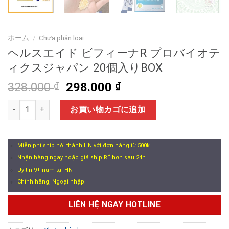
ホーム
/
Chưa phân loại
ヘルスエイド ビフィーナR プロバイオテ
ィクスジャパン 20個入りBOX
元
現
328.000
₫
298.000
₫
の
在
ヘルスエイド ビフィーナR プロバイオティクスジャパン 20個入りB
価
の
お買い物カゴに追加
格
価
は
格
328.000 ₫
は
Miễn phí ship nội thành HN với đơn hàng từ 500k
で
298.000 ₫
Nhận hàng ngay hoặc giá ship RẺ hơn sau 24h
し
で
Uy tín 9+ năm tại HN
た。
す。
Chính hãng, Ngoại nhập
LIÊN HỆ NGAY HOTLINE