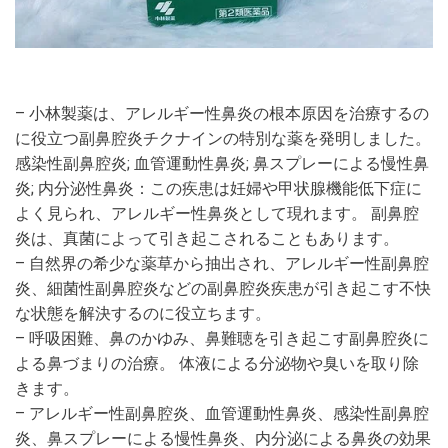
– 小林製薬は、アレルギー性鼻炎の根本原因を治療するの
に役立つ副鼻腔炎チクナインの特別な薬を発明しました。
感染性副鼻腔炎; 血管運動性鼻炎; 鼻スプレーによる慢性鼻
炎; 内分泌性鼻炎：この疾患は妊婦や甲状腺機能低下症に
よく見られ、アレルギー性鼻炎として現れます。 副鼻腔
炎は、真菌によって引き起こされることもあります。
– 自然界の希少な薬草から抽出され、アレルギー性副鼻腔
炎、細菌性副鼻腔炎などの副鼻腔炎疾患が引き起こす不快
な状態を解決するのに役立ちます。
– 呼吸困難、鼻のかゆみ、鼻難聴を引き起こす副鼻腔炎に
よる鼻づまりの治療。 体液による分泌物や臭いを取り除
きます。
– アレルギー性副鼻腔炎、血管運動性鼻炎、感染性副鼻腔
炎、鼻スプレーによる慢性鼻炎、内分泌による鼻炎の効果