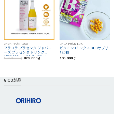
CHƯA PHÂN LOẠI
CHƯA PHÂN LOẠI
フラコラ プラセンタ ジャパニ
ビタミンBミックス DHCサプリ
ーズ プラセンタ ドリンク
120粒
1500,000mg ボトル 480ml
元
現
1.050.000
₫
805.000
₫
105.000
₫
の
在
価
の
格
価
は
格
1.050.000 ₫
は
で
805.000 ₫
GICO製品
し
で
た。
す。