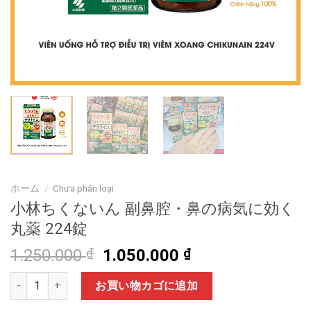
ホーム
/
Chưa phân loại
小林ちくないん 副鼻腔・鼻の病気に効く
丸薬 224錠
元
現
1.250.000
₫
1.050.000
₫
の
在
小林ちくないん 副鼻腔・鼻の病気に効く丸薬 224錠個
価
の
お買い物カゴに追加
格
価