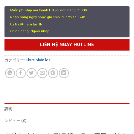
は
格
1.250.000 ₫
は
Miễn phí ship nội thành HN với đơn hàng từ 500k
で
1.050.000 ₫
Nhận hàng ngay hoặc giá ship RẺ hơn sau 24h
し
で
Uy tín 9+ năm tại HN
た。
す。
Chính hãng, Ngoại nhập
LIÊN HỆ NGAY HOTLINE
カテゴリー:
Chưa phân loại
説明
レビュー (0)