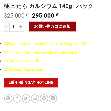
極上 たら カルシウム 140g . パック
元
現
325.000
₫
295.000
₫
の
在
極上 たら カルシウム 140g . パック個
価
の
お買い物カゴに追加
格
価
は
格
Miễn phí ship nội thành HN với đơn hàng từ 500k
325.000 ₫
は
で
295.000 ₫
Nhận hàng ngay hoặc giá ship RẺ hơn sau 24h
し
で
Uy tín 9+ năm tại HN
た。
す。
Chính hãng, Ngoại nhập
LIÊN HỆ NGAY HOTLINE