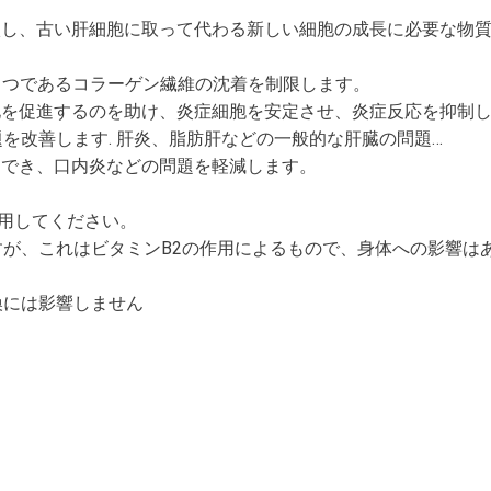
激し、古い肝細胞に取って代わる新しい細胞の成長に必要な物
1 つであるコラーゲン繊維の沈着を制限します。
化を促進するのを助け、炎症細胞を安定させ、炎症反応を抑制
を改善します. 肝炎、脂肪肝などの一般的な肝臓の問題…
おでき、口内炎などの問題を軽減します。
て服用してください。
が、これはビタミンB2の作用によるもので、身体への影響は
換には影響しません