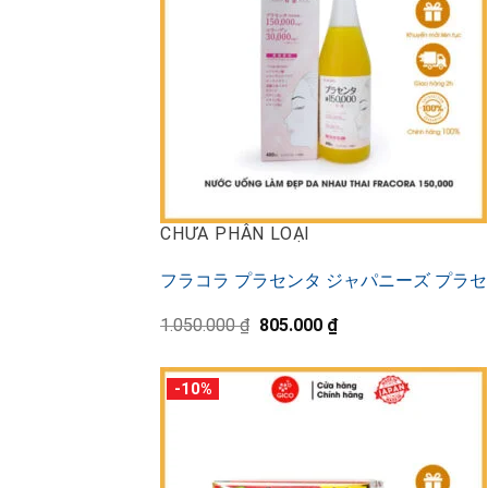
CHƯA PHÂN LOẠI
フラコラ プラセンタ ジャパニーズ プラセンタ 
+
元
現
1.050.000
₫
805.000
₫
の
在
価
の
格
価
-10%
は
格
1.050.000 ₫
は
で
805.000 ₫
し
で
た。
す。