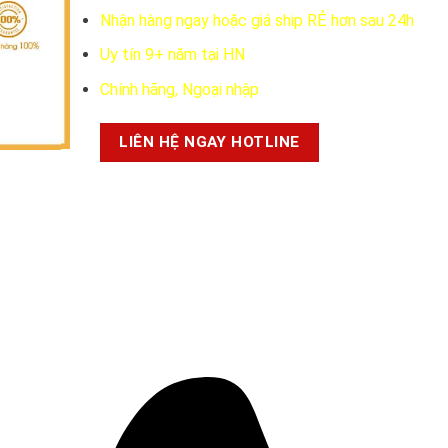
で
1.250.0
Nhận hàng ngay hoặc giá ship RẺ hơn sau 24h
し
で
Uy tín 9+ năm tại HN
た。
す。
Chính hãng, Ngoại nhập
LIÊN HỆ NGAY HOTLINE