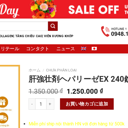
|
|
OLLAGEN
TĂNG CHIỀU CAO
VIÊN XƯƠNG KHỚP
リテール
コンタクト
ニュース
ホーム
/
CHƯA PHÂN LOẠI
肝強壮剤ヘパリーゼEX 240
元
現
1.350.000
₫
1.250.000
₫
の
在
肝強壮剤ヘパリーゼEX 240錠個
価
の
お買い物カゴに追加
格
価
は
格
Miễn phí ship nội thành HN với đơn hàng từ 500k
1.350.000 ₫
は