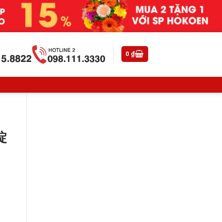
0
₫
錠