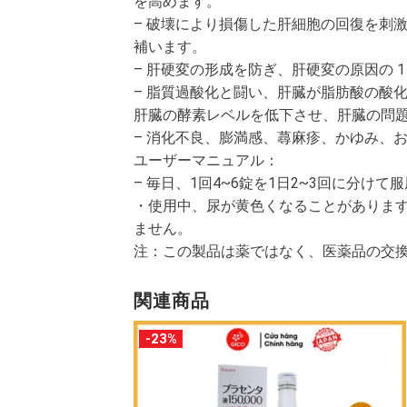
を高めます。
– 破壊により損傷した肝細胞の回復を刺
補います。
– 肝硬変の形成を防ぎ、肝硬変の原因の 
– 脂質過酸化と闘い、肝臓が脂肪酸の酸
肝臓の酵素レベルを低下させ、肝臓の問題
– 消化不良、膨満感、蕁麻疹、かゆみ、
ユーザーマニュアル：
– 毎日、1回4~6錠を1日2~3回に分け
・使用中、尿が黄色くなることがあります
ません。
注：この製品は薬ではなく、医薬品の交
関連商品
-23%