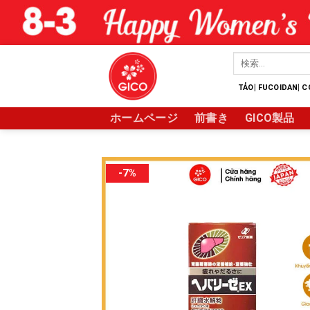
Skip
to
content
検
索
対
|
|
TẢO
FUCOIDAN
C
象:
ホームページ
前書き
GICO製品
-7%