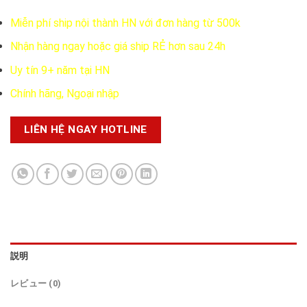
Miễn phí ship nội thành HN với đơn hàng từ 500k
Nhận hàng ngay hoặc giá ship RẺ hơn sau 24h
Uy tín 9+ năm tại HN
Chính hãng, Ngoại nhập
LIÊN HỆ NGAY HOTLINE
説明
レビュー (0)