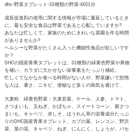
dhc-野菜タブレット-32種類の野菜-60日分
成長促進剤の使用に関する情報が市場に蔓延しているとき
に、最も安全な食品は野菜であると心配していますか?
あなたは忙しくて、家族のためにきれいな菜園を作る時間
がありませんか?
ヘルシーな野菜がたくさん入った機能性食品が欲しいです
か？
DHCの国産青果タブレットは、32種類の緑黄色野菜や果物
を補い、カラダに欠かせない栄養素をたっぷり補給。
忙しくてなかなか食べる時間がない人や、野菜嫌いで怠惰
な人は、暑さ、ニキビ、便秘など多くの病気を避けて…
大麦粉、緑黄色野菜：大麦若葉、ケール、人参、トマト、
さつまいも、玉ねぎ、かぼちゃ、スイートコーン、紫さつ
まいも、キャベツ、赤しそ、ほうれん草の栄養成分たっぷ
りのDHC国産青果タブレット、カブの葉、レンコン、野沢
菜、菜の花、キャベツ、ねぎ、にんにく、しょうが、パセ