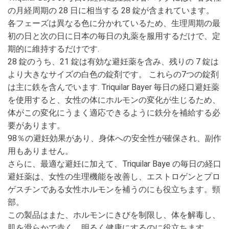
の月経周期の 28 日に相当する 28 錠が含まれています。
各フェーズは異なる色に分かれているため、生理周期の最
初の日と次の日に日本の毎日の丸薬を服用するだけで、定
期的に維持するだけです.
28 錠のうち、21 錠は有効な避妊薬を含み、残りの 7 錠は
より大きなサイズの白色の錠剤です。 これらの7つの錠剤
は主に鉄を含んでいます. Triquilar Bayer 毎日の経口避妊薬
を使用すると、女性の体にホルモンの変化が生じるため、
体がこの変化にうまく適応できるように鉄分を補給する必
要があります。
98％の避妊効果があり、身体への安全性が確保され、副作
用もありません。
さらに、最適な避妊に加えて、Triquilar Baye の毎日の経口
避妊薬は、女性の生理機能を改善し、エストロゲンとプロ
ゲスチンである女性ホルモンを補うのにも役立ちます。頸
部。
この製品はまた、ホルモンにきびを制限し、体を解毒し、
肌を滑らかで赤く、明るく健康にするのに役立ちます.