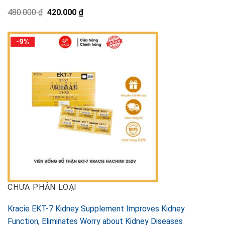
元
現
480.000
₫
420.000
₫
の
在
価
の
格
価
-9%
は
格
480.000 ₫
は
で
420.000 ₫
し
で
た。
す。
CHƯA PHÂN LOẠI
Kracie EKT-7 Kidney Supplement Improves Kidney
Function, Eliminates Worry about Kidney Diseases