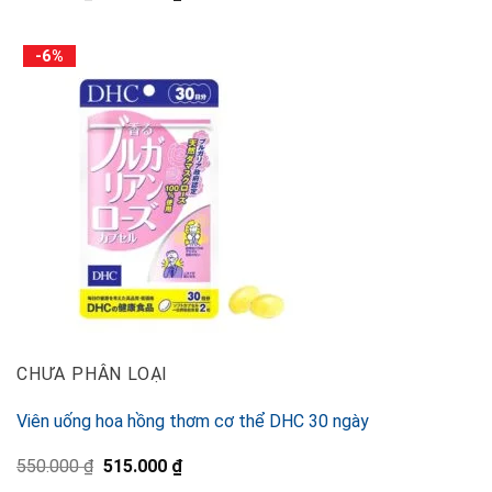
の
在
価
の
格
価
-6%
は
格
525.000 ₫
は
で
495.000 ₫
し
で
た。
す。
CHƯA PHÂN LOẠI
Viên uống hoa hồng thơm cơ thể DHC 30 ngày
元
現
550.000
₫
515.000
₫
の
在