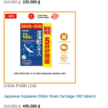
元
現
260.000
₫
225.000
₫
の
在
価
の
格
価
-6%
は
格
260.000 ₫
は
で
225.000 ₫
し
で
た。
す。
CHƯA PHÂN LOẠI
Japanese Squalene Orihiro Shark Cartilage 390 tablets
元
現
525.000
₫
495.000
₫