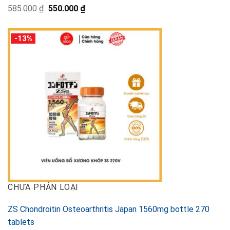
元
現
585.000
₫
550.000
₫
の
在
価
の
格
価
-13%
は
格
585.000 ₫
は
で
550.000 ₫
し
で
た。
す。
CHƯA PHÂN LOẠI
ZS Chondroitin Osteoarthritis Japan 1560mg bottle 270
tablets