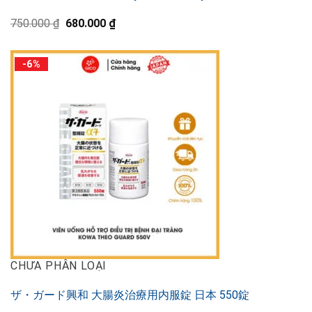
元
現
750.000
₫
680.000
₫
の
在
価
の
格
価
-6%
は
格
750.000 ₫
は
で
680.000 ₫
し
で
た。
す。
CHƯA PHÂN LOẠI
ザ・ガード興和 大腸炎治療用内服錠 日本 550錠