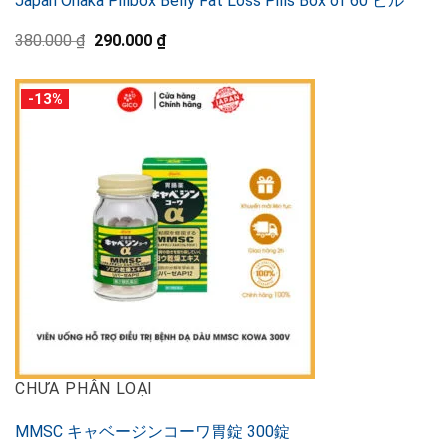
Japan Onaka Pillbox Belly Fat Loss Pills Box of 60 ピル
元
現
380.000
₫
290.000
₫
の
在
価
の
格
価
-13%
は
格
380.000 ₫
は
で
290.000 ₫
し
で
た。
す。
CHƯA PHÂN LOẠI
MMSC キャベージンコーワ胃錠 300錠