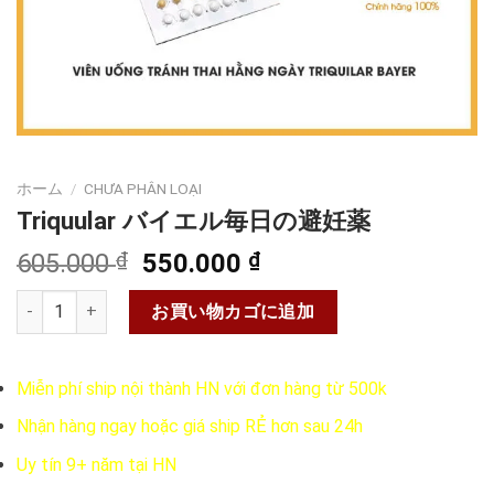
ホーム
/
CHƯA PHÂN LOẠI
Triquular バイエル毎日の避妊薬
元
現
605.000
₫
550.000
₫
の
在
Triquular バイエル毎日の避妊薬個
価
の
お買い物カゴに追加
格
価
は
格
Miễn phí ship nội thành HN với đơn hàng từ 500k
605.000 ₫
は
で
550.000 ₫
Nhận hàng ngay hoặc giá ship RẺ hơn sau 24h
し
で
Uy tín 9+ năm tại HN
た。
す。