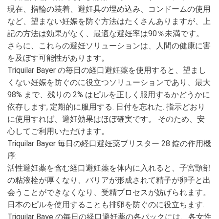
現在、指輪の装着、避妊具の埋め込み、コンドームの使用
など、望まない妊娠を防ぐ方法はたくさんありますが、上
記の方法は効果がなく、最適な避妊率は90％未満です。
さらに、これらの避妊ソリューションは、人間の健康に害
を及ぼす可能性があります。
Triquilar Bayer の毎日の経口避妊薬を使用すると、望まし
くない妊娠を防ぐのに役立つソリューションであり、最大
98% まで、残りの 2% はピルを正しく服用するかどうかに
依存します, 定期的に服用する. 日付を忘れた. 指示どおり
に使用すれば、避妊効果はほぼ確実です。 そのため、安
心してご利用いただけます。
Triquilar Bayer 毎日の経口避妊薬ブリスター 28 錠の作用機
序:
活性避妊薬を含む経口避妊薬を体内に入れると、子宮頸部
の粘液栓が厚くなり、バリアが形成されて精子が卵子と出
会うことができなくなり、受精プロセスが妨げられます。
日本のピルを使用することも排卵を防ぐのに役立ちます.
Triquilar Baye の毎日の経口避妊薬の各パックには、各女性