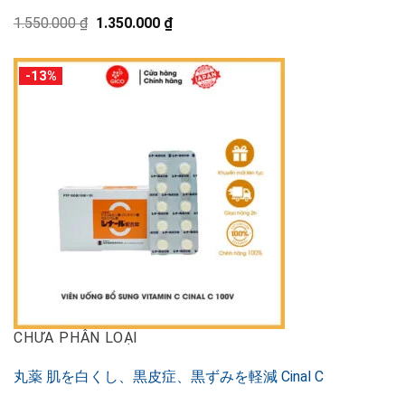
元
現
1.550.000
₫
1.350.000
₫
の
在
価
の
格
価
-13%
は
格
1.550.000 ₫
は
で
1.350.000 ₫
し
で
た。
す。
CHƯA PHÂN LOẠI
丸薬 肌を白くし、黒皮症、黒ずみを軽減 Cinal C