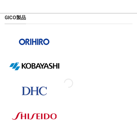
価
の
格
価
は
格
550.000 ₫
は
GICO製品
で
515.000 ₫
し
で
た。
す。