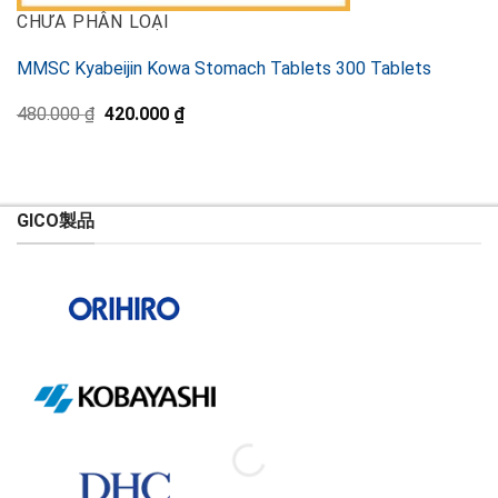
CHƯA PHÂN LOẠI
MMSC Kyabeijin Kowa Stomach Tablets 300 Tablets
元
現
480.000
₫
420.000
₫
の
在
価
の
格
価
は
格
480.000 ₫
は
で
420.000 ₫
GICO製品
し
で
た。
す。