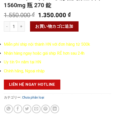
1560mg 瓶 270 錠
元
現
1.550.000
₫
1.350.000
₫
の
在
ZS コンドロイチン 変形性関節症 日本 1560mg 瓶 270 錠個
価
の
お買い物カゴに追加
格
価
は
格
Miễn phí ship nội thành HN với đơn hàng từ 500k
1.550.000 ₫
は
で
1.350.000 ₫
Nhận hàng ngay hoặc giá ship RẺ hơn sau 24h
し
で
Uy tín 9+ năm tại HN
た。
す。
Chính hãng, Ngoại nhập
LIÊN HỆ NGAY HOTLINE
カテゴリー:
Chưa phân loại