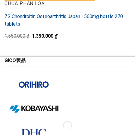
CHƯA PHÂN LOẠI
ZS Chondroitin Osteoarthritis Japan 1560mg bottle 270
tablets
元
現
1.550.000
₫
1.350.000
₫
の
在
価
の
格
価
は
格
1.550.000 ₫
は
GICO製品
で
1.350.000 ₫
し
で
た。
す。