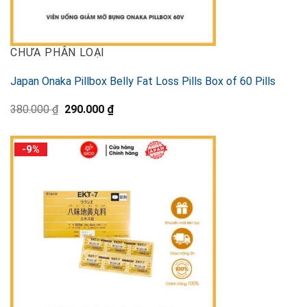
CHƯA PHÂN LOẠI
Japan Onaka Pillbox Belly Fat Loss Pills Box of 60 Pills
元
現
380.000
₫
290.000
₫
の
在
価
の
格
価
-9%
は
格
380.000 ₫
は
で
290.000 ₫
し
で
た。
す。