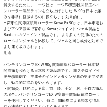
解決するために、コーワ社はコーワEX変形性関節症ペイ
ンローラー製品ラインを立ち上げました. W 90g 日本は痛
みを非常に軽減するのに役立ちます.効果的に。
– 変形性関節症鎮痛ローラー Kowa Ex 90g は、日本市場お
よびアジア諸国で有名な Kowa ジョイント ジェル製品と
Banterin のジョイント製品です。 より多くの使用のための
ロールオンジェルと比較して、ジェルと同じ成分と効果で
より速く吸収されます。
用途
バンテリンコーワ EX W 90g 関節痛緩和ローラー 日本製
関節痛を和らげる日本製の製品群です。 非ステロイド性
消炎鎮痛剤で、主成分のインドメタシンが肌の奥まで浸透
し、効果的に痛みをやわらげます。
・関節炎、捻挫による肩、首、膝、手足、肘、手首の痛み
の場合… バンテリンコーワEX W変形性関節症鎮痛ローラ
ーを使用してください。 特に、関節炎による頻繁な痛み
や不快感に苦しむことがよくあります。