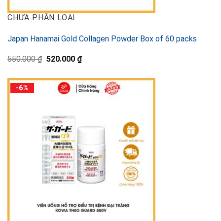
CHƯA PHÂN LOẠI
Japan Hanamai Gold Collagen Powder Box of 60 packs
元
現
550.000
₫
520.000
₫
の
在
価
の
格
価
-6%
は
格
550.000 ₫
は
で
520.000 ₫
し
で
た。
す。