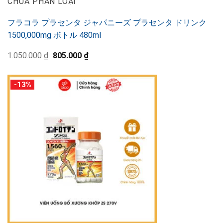
CHƯA PHÂN LOẠI
フラコラ プラセンタ ジャパニーズ プラセンタ ドリンク
1500,000mg ボトル 480ml
元
現
1.050.000
₫
805.000
₫
の
在
価
の
格
価
-13%
は
格
1.050.000 ₫
は
で
805.000 ₫
し
で
た。
す。