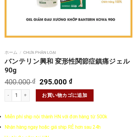
ホーム
/
CHƯA PHÂN LOẠI
バンテリン興和 変形性関節症鎮痛ジェル
90g
元
現
400.000
₫
295.000
₫
の
在
バンテリン興和 変形性関節症鎮痛ジェル 90g個
価
の
お買い物カゴに追加
格
価
は
格
Miễn phí ship nội thành HN với đơn hàng từ 500k
400.000 ₫
は
で
295.000 ₫
Nhận hàng ngay hoặc giá ship RẺ hơn sau 24h
し
で