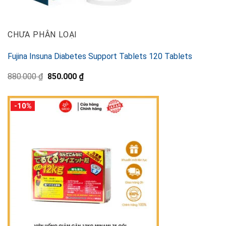
CHƯA PHÂN LOẠI
Fujina Insuna Diabetes Support Tablets 120 Tablets
元
現
880.000
₫
850.000
₫
の
在
価
の
格
価
-10%
は
格
880.000 ₫
は
で
850.000 ₫
し
で
た。
す。