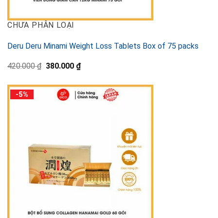
CHƯA PHÂN LOẠI
Deru Deru Minami Weight Loss Tablets Box of 75 packs
元
現
420.000
₫
380.000
₫
の
在
価
の
格
価
-5%
は
格
420.000 ₫
は
で
380.000 ₫
し
で
た。
す。