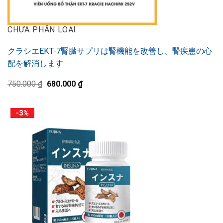
CHƯA PHÂN LOẠI
クラシエEKT-7腎臓サプリは腎機能を改善し、腎疾患の心
配を解消します
元
現
750.000
₫
680.000
₫
の
在
価
の
格
価
-3%
は
格
750.000 ₫
は
で
680.000 ₫
し
で
た。
す。