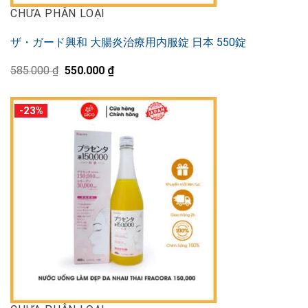
CHƯA PHÂN LOẠI
ザ・ガード興和 大腸炎治療用内服錠 日本 550錠
元
現
585.000
₫
550.000
₫
の
在
価
の
格
価
-23%
は
格
585.000 ₫
は
で
550.000 ₫
し
で
た。
す。