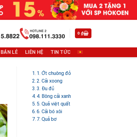
0
₫
 BÁN LẺ
LIÊN HỆ
TIN TỨC
1. Ớt chuông đỏ
2. Cải xoong
3. Đu đủ
4. Bông cải xanh
5. Quả việt quất
6. Cải bó xôi
7. Quả bơ