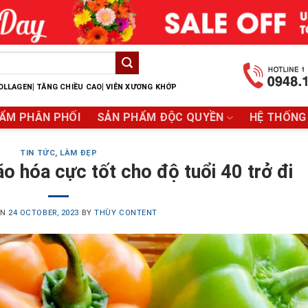
|
|
OLLAGEN
TĂNG CHIỀU CAO
VIÊN XƯƠNG KHỚP
ẨM PHÂN PHỐI
SẢN PHẨM ĐỘC QUYỀN
HỆ THỐNG
TIN TỨC
,
LÀM ĐẸP
o hóa cực tốt cho độ tuổi 40 trở đi
ON
24 OCTOBER, 2023
BY
THÙY CONTENT