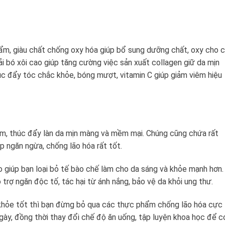
ng ẩm, giàu chất chống oxy hóa giúp bổ sung dưỡng chất, oxy cho 
ải bó xôi cao giúp tăng cường việc sản xuất collagen giữ da mịn
úc đẩy tóc chắc khỏe, bóng mượt, vitamin C giúp giảm viêm hiệu
êm, thúc đẩy làn da mịn màng và mềm mại. Chúng cũng chứa rất
úp ngăn ngừa, chống lão hóa rất tốt.
o giúp bạn loại bỏ tế bào chế làm cho da sáng và khỏe mạnh hơn.
trợ ngăn độc tố, tác hại từ ánh nắng, bảo vệ da khỏi ung thư.
 khỏe tốt thì bạn đừng bỏ qua các thực phẩm chống lão hóa cực 
gày, đồng thời thay đổi chế độ ăn uống, tập luyện khoa học để c