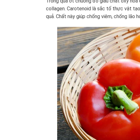
Trong quả ớt chuông đỏ giàu chất oxy hóa có
collagen. Carotenoid là sắc tố thực vật tạo
quả. Chất này giúp chống viêm, chống lão h