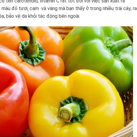
 tên carotenoid, vitamin C rất tốt đối với việc sản xuất ra
 màu đỏ tươi, cam và vàng mà bạn thấy ở trong nhiều trái cây, ra
óa, bảo vệ da khỏi tác động bên ngoài.