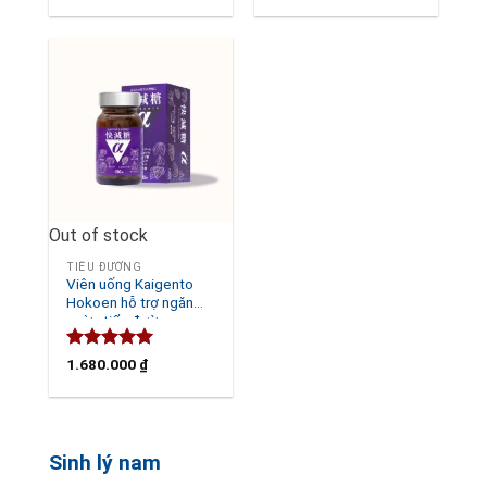
price
price
price
price
was:
is:
was:
is:
2.400.000 ₫.
1.680.000 ₫.
1.680.000 ₫.
980.000 ₫.
Out of stock
TIỂU ĐƯỜNG
Viên uống Kaigento
Hokoen hỗ trợ ngăn
ngừa tiểu đường
Rated
5.00
1.680.000
₫
out of 5
Sinh lý nam