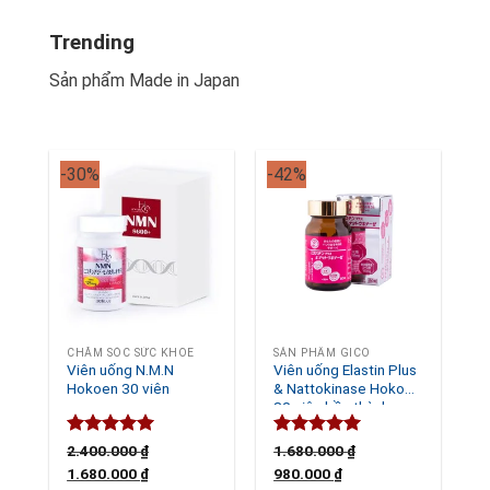
Trending
Sản phẩm Made in Japan
-30%
-42%
CHĂM SÓC SỨC KHỎE
SẢN PHẨM GICO
Viên uống N.M.N
Viên uống Elastin Plus
Hokoen 30 viên
& Nattokinase Hokoen
80 viên bền thành
mạch, ngừa tai biến
Rated
5.00
Rated
5.00
2.400.000
₫
1.680.000
₫
out of 5
out of 5
Original
Current
Original
Current
1.680.000
₫
980.000
₫