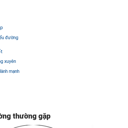
ặp
iểu đường
ốt
ng xuyên
 lành mạnh
ường thường gặp