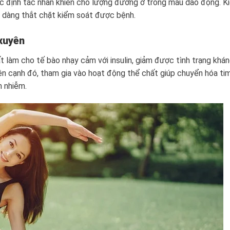
c định tác nhân khiến cho lượng đường ở trong máu dao động. K
ễ dàng thắt chặt kiểm soát được bệnh.
xuyên
 làm cho tế bào nhạy cảm với insulin, giảm được tình trạng khá
ên cạnh đó, tham gia vào hoạt động thể chất giúp chuyển hóa ti
m nhiễm.