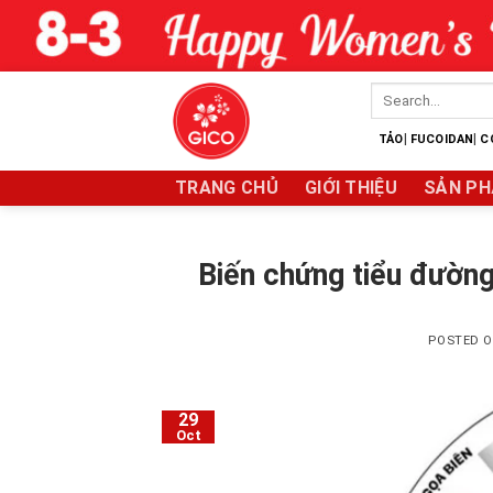
Skip
to
content
Search
for:
|
|
TẢO
FUCOIDAN
C
TRANG CHỦ
GIỚI THIỆU
SẢN PH
Biến chứng tiểu đường
POSTED 
29
Oct