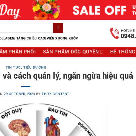
|
|
OLLAGEN
TĂNG CHIỀU CAO
VIÊN XƯƠNG KHỚP
ẨM PHÂN PHỐI
SẢN PHẨM ĐỘC QUYỀN
HỆ THỐNG
TIN TỨC
,
TIỂU ĐƯỜNG
 và cách quản lý, ngăn ngừa hiệu quả
ON
29 OCTOBER, 2023
BY
THÙY CONTENT