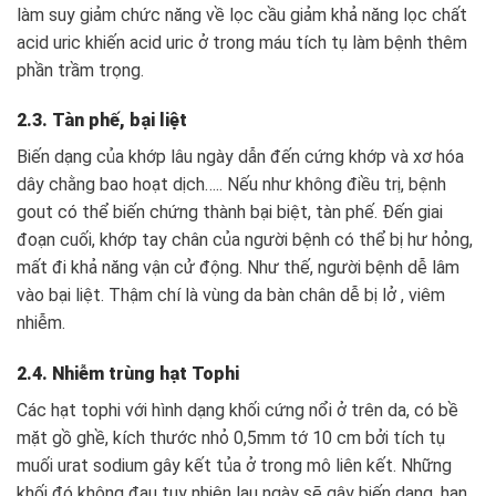
làm suy giảm chức năng về lọc cầu giảm khả năng lọc chất
acid uric khiến acid uric ở trong máu tích tụ làm bệnh thêm
phần trầm trọng.
2.3. Tàn phế, bại liệt
Biến dạng của khớp lâu ngày dẫn đến cứng khớp và xơ hóa
dây chằng bao hoạt dịch….. Nếu như không điều trị, bệnh
gout có thể biến chứng thành bại biệt, tàn phế. Đến giai
đoạn cuối, khớp tay chân của người bệnh có thể bị hư hỏng,
mất đi khả năng vận cử động. Như thế, người bệnh dễ lâm
vào bại liệt. Thậm chí là vùng da bàn chân dễ bị lở , viêm
nhiễm.
2.4. Nhiễm trùng hạt Tophi
Các hạt tophi với hình dạng khối cứng nổi ở trên da, có bề
mặt gồ ghề, kích thước nhỏ 0,5mm tớ 10 cm bởi tích tụ
muối urat sodium gây kết tủa ở trong mô liên kết. Những
khối đó không đau tuy nhiên lau ngày sẽ gây biến dạng, hạn