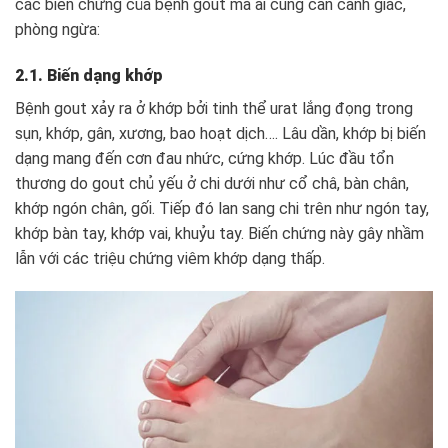
các biến chứng của bệnh gout mà ai cũng cần cảnh giác,
phòng ngừa:
2.1. Biến dạng khớp
Bệnh gout xảy ra ở khớp bởi tinh thể urat lắng đọng trong
sụn, khớp, gân, xương, bao hoạt dịch…. Lâu dần, khớp bị biến
dạng mang đến cơn đau nhức, cứng khớp. Lúc đầu tổn
thương do gout chủ yếu ở chi dưới như cổ châ, bàn chân,
khớp ngón chân, gối. Tiếp đó lan sang chi trên như ngón tay,
khớp bàn tay, khớp vai, khuỷu tay. Biến chứng này gây nhầm
lẫn với các triệu chứng viêm khớp dạng thấp.