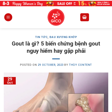
Skip
to
content
TIN TỨC
,
ĐAU XƯƠNG KHỚP
Gout là gì? 5 biến chứng bệnh gout
nguy hiểm hay gặp phải
POSTED ON
29 OCTOBER, 2023
BY
THÙY CONTENT
29
Oct