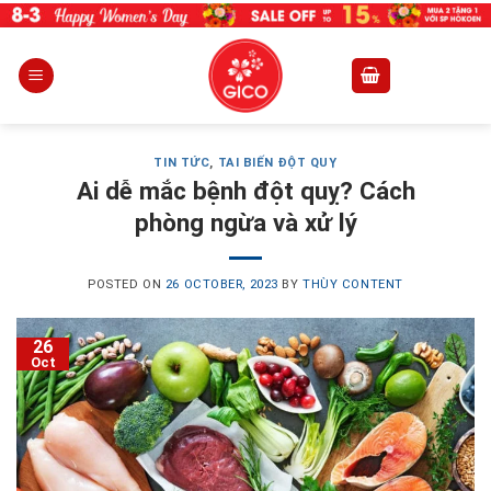
Skip
to
content
TIN TỨC
,
TAI BIẾN ĐỘT QUỴ
Ai dễ mắc bệnh đột quỵ? Cách
phòng ngừa và xử lý
POSTED ON
26 OCTOBER, 2023
BY
THÙY CONTENT
26
Oct