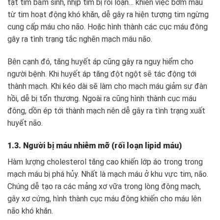
tật tim bẩm sinh, nhịp tim bị rối loạn… khiến việc bơm máu
từ tim hoạt động khó khăn, dễ gây ra hiện tượng tim ngừng
cung cấp máu cho não. Hoặc hình thành các cục máu đông
gây ra tình trạng tắc nghẽn mạch máu não.
Bên cạnh đó, tăng huyết áp cũng gây ra nguy hiểm cho
người bệnh. Khi huyết áp tăng đột ngột sẽ tác động tới
thành mạch. Khi kéo dài sẽ làm cho mạch máu giảm sự đàn
hồi, dễ bị tổn thương. Ngoài ra cũng hình thành cục máu
đông, dồn ép tới thành mạch nên dễ gây ra tình trạng xuất
huyết não.
1.3. Người bị máu nhiễm mỡ (rối loạn lipid máu)
Hàm lượng cholesterol tăng cao khiến lớp áo trong trong
mạch máu bị phá hủy. Nhất là mạch máu ở khu vực tim, não.
Chúng dễ tạo ra các mảng xơ vữa trong lòng động mạch,
gây xơ cứng, hình thành cục máu đông khiến cho máu lên
não khó khăn.