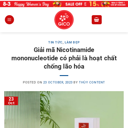
Skip
to
content
TIN TỨC
,
LÀM ĐẸP
Giải mã Nicotinamide
mononucleotide có phải là hoạt chất
chống lão hóa
POSTED ON
23 OCTOBER, 2023
BY
THÙY CONTENT
23
Oct