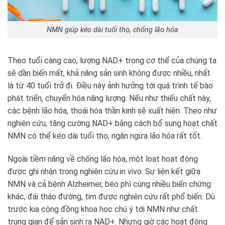
NMN giúp kéo dài tuổi thọ, chống lão hóa
Theo tuổi càng cao, lượng NAD+ trong cơ thể của chúng ta
sẽ dần biến mất, khả năng sản sinh không được nhiều, nhất
là từ 40 tuổi trở đi. Điều này ảnh hưởng tới quá trình tế bào
phát triển, chuyển hóa năng lượng. Nếu như thiếu chất này,
các bệnh lão hóa, thoái hóa thần kinh sẽ xuất hiện. Theo như
nghiên cứu, tăng cường NAD+ bằng cách bổ sung hoạt chất
NMN có thể kéo dài tuổi thọ, ngăn ngừa lão hóa rất tốt.
Ngoài tiềm năng về chống lão hóa, một loạt hoạt động
được ghi nhận trong nghiên cứu in vivo. Sự liên kết giữa
NMN và cả bệnh Alzheimer, béo phì cùng nhiều biến chứng
khác, đái tháo đường, tim được nghiên cứu rất phổ biến. Dù
trước kia cộng đồng khoa học chú ý tới NMN như chất
trung gian để sản sinh ra NAD+. Nhưng giờ các hoạt động