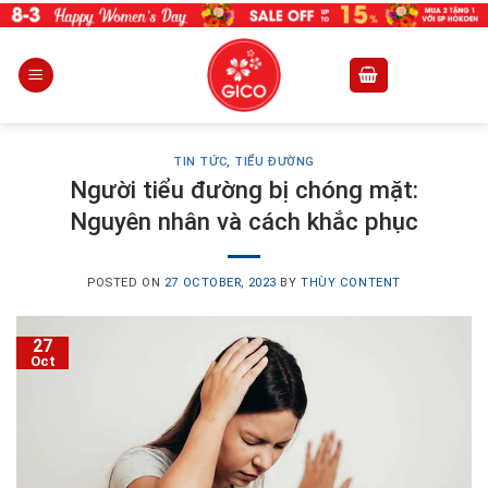
Skip
to
content
TIN TỨC
,
TIỂU ĐƯỜNG
Người tiểu đường bị chóng mặt:
Nguyên nhân và cách khắc phục
POSTED ON
27 OCTOBER, 2023
BY
THÙY CONTENT
27
Oct