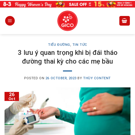
Skip
to
content
TIỂU ĐƯỜNG
,
TIN TỨC
3 lưu ý quan trọng khi bị đái tháo
đường thai kỳ cho các mẹ bầu
POSTED ON
26 OCTOBER, 2023
BY
THÙY CONTENT
26
Oct