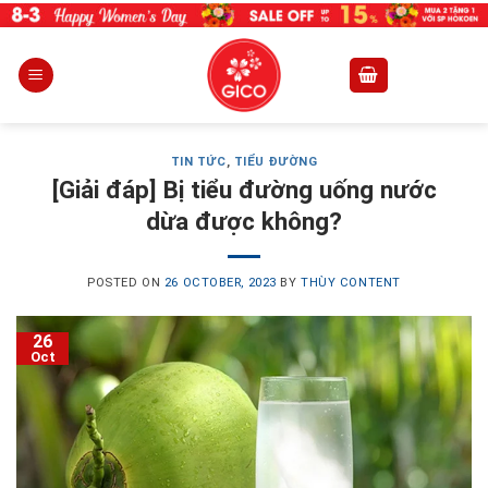
Skip
to
content
TIN TỨC
,
TIỂU ĐƯỜNG
[Giải đáp] Bị tiểu đường uống nước
dừa được không?
POSTED ON
26 OCTOBER, 2023
BY
THÙY CONTENT
26
Oct