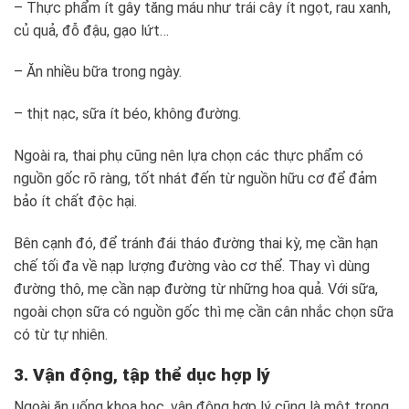
– Thực phẩm ít gây tăng máu như trái cây ít ngọt, rau xanh,
củ quả, đỗ đậu, gạo lứt…
– Ăn nhiều bữa trong ngày.
– thịt nạc, sữa ít béo, không đường.
Ngoài ra, thai phụ cũng nên lựa chọn các thực phẩm có
nguồn gốc rõ ràng, tốt nhát đến từ nguồn hữu cơ để đảm
bảo ít chất độc hại.
Bên cạnh đó, để tránh đái tháo đường thai kỳ, mẹ cần hạn
chế tối đa về nạp lượng đường vào cơ thể. Thay vì dùng
đường thô, mẹ cần nạp đường từ những hoa quả. Với sữa,
ngoài chọn sữa có nguồn gốc thì mẹ cần cân nhắc chọn sữa
có từ tự nhiên.
3. Vận động, tập thể dục hợp lý
Ngoài ăn uống khoa học, vận động hợp lý cũng là một trong