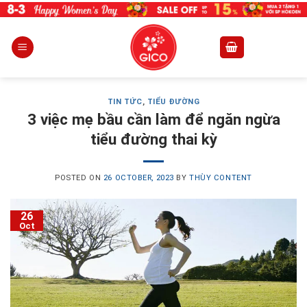
Skip
to
content
TIN TỨC
,
TIỂU ĐƯỜNG
3 việc mẹ bầu cần làm để ngăn ngừa
tiểu đường thai kỳ
POSTED ON
26 OCTOBER, 2023
BY
THÙY CONTENT
26
Oct