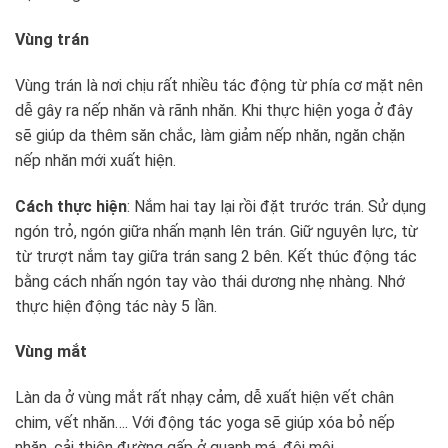
Vùng trán
Vùng trán là nơi chịu rất nhiều tác động từ phía cơ mặt nên
dễ gây ra nếp nhăn và rãnh nhăn. Khi thực hiện yoga ở đây
sẽ giúp da thêm săn chắc, làm giảm nếp nhăn, ngăn chặn
nếp nhăn mới xuất hiện.
Cách thực hiện
: Nắm hai tay lại rồi đặt trước trán. Sử dụng
ngón trỏ, ngón giữa nhấn mạnh lên trán. Giữ nguyên lực, từ
từ trượt nắm tay giữa trán sang 2 bên. Kết thúc động tác
bằng cách nhấn ngón tay vào thái dương nhẹ nhàng. Nhớ
thực hiện động tác này 5 lần.
Vùng mắt
Làn da ở vùng mắt rất nhạy cảm, dễ xuất hiện vết chân
chim, vết nhăn…. Với động tác yoga sẽ giúp xóa bỏ nếp
nhăn, cải thiện đường gấp ở quanh má, đôi môi.