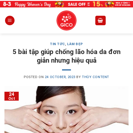
Skip
to
content
TIN TỨC
,
LÀM ĐẸP
5 bài tập giúp chống lão hóa da đơn
giản nhưng hiệu quả
POSTED ON
24 OCTOBER, 2023
BY
THÙY CONTENT
24
Oct