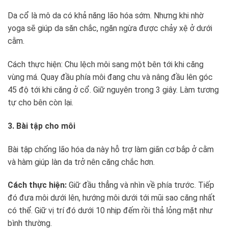
Da cổ là mô da có khả năng lão hóa sớm. Nhưng khi nhờ
yoga sẽ giúp da săn chắc, ngăn ngừa được chảy xệ ở dưới
cằm.
Cách thực hiện: Chu lệch môi sang một bên tới khi căng
vùng má. Quay đầu phía môi đang chu và nâng đầu lên góc
45 độ tới khi căng ở cổ. Giữ nguyên trong 3 giây. Làm tương
tự cho bên còn lại.
3. Bài tập cho môi
Bài tập chống lão hóa da này hỗ trợ làm giãn cơ bắp ở cằm
và hàm giúp làn da trở nên căng chắc hơn.
Cách thực hiện:
Giữ đầu thẳng và nhìn về phía trước. Tiếp
đó đưa môi dưới lên, hướng môi dưới tới mũi sao căng nhất
có thể. Giữ vị trí đó dưới 10 nhịp đếm rồi thả lỏng mặt như
bình thường.