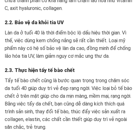
chứa thành phần có khả năng làm chậm lão hóa như vitamin
C, axit hyaluronic, collagen.
2.2. Bảo vệ da khỏi tia UV
Làn da ở tuổi 40 là thời điểm bộc lộ dấu hiệu thời gian. Vì
thế, việc dùng kem chống nắng sẽ rất cần thiết. Loại mỹ
phẩm này có hệ số bảo vệ làn da cao, đồng minh để chống
lão hóa tia UV, làm giảm nguy cơ mắc ung thư da.
2.3. Thực hiện tẩy tế bào chết
Tẩy tế bào chết cũng là bước quan trọng trong chăm sóc
da tuổi 40 giúp duy trì vẻ đẹp rạng ngời. Việc loại bỏ tế bào
chết ở trên mặt giúp cho da mịn màng, mềm mại, rạng ngời.
Bằng việc tẩy da chết, bạn cũng dễ dàng kích thích quá
trình sản sinh, thay đổi tế bào, thúc đẩy việc sản xuất ra
collagen, elastin, các chất cần thiết giúp duy trì vẻ ngoài
săn chắc, trẻ trung.