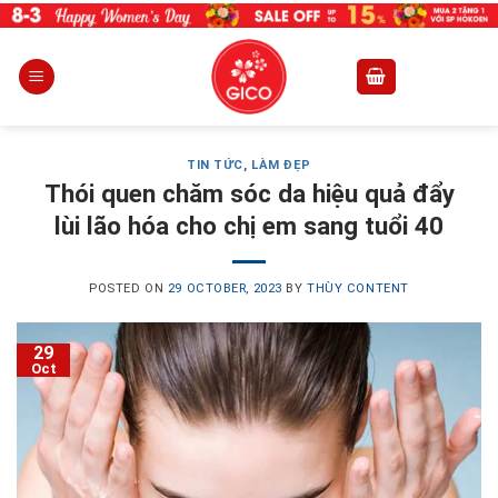
Skip
to
content
TIN TỨC
,
LÀM ĐẸP
Thói quen chăm sóc da hiệu quả đẩy
lùi lão hóa cho chị em sang tuổi 40
POSTED ON
29 OCTOBER, 2023
BY
THÙY CONTENT
29
Oct