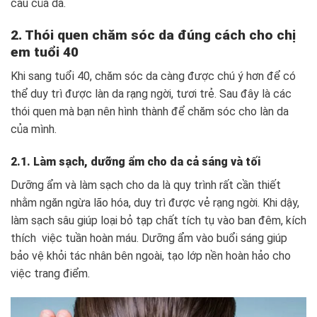
cầu của da.
2. Thói quen chăm sóc da đúng cách cho chị
em tuổi 40
Khi sang tuổi 40, chăm sóc da càng được chú ý hơn để có
thể duy trì được làn da rạng ngời, tươi trẻ. Sau đây là các
thói quen mà bạn nên hình thành để chăm sóc cho làn da
của mình.
2.1. Làm sạch, dưỡng ẩm cho da cả sáng và tối
Dưỡng ẩm và làm sạch cho da là quy trình rất cần thiết
nhằm ngăn ngừa lão hóa, duy trì được vẻ rạng ngời. Khi dậy,
làm sạch sâu giúp loại bỏ tạp chất tích tụ vào ban đêm, kích
thích việc tuần hoàn máu. Dưỡng ẩm vào buổi sáng giúp
bảo vệ khỏi tác nhân bên ngoài, tạo lớp nền hoàn hảo cho
việc trang điểm.