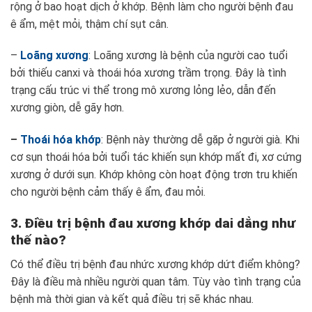
rộng ở bao hoạt dịch ở khớp. Bệnh làm cho người bệnh đau
ê ẩm, mệt mỏi, thậm chí sụt cân.
–
Loãng xương
: Loãng xương là bệnh của người cao tuổi
bởi thiếu canxi và thoái hóa xương trầm trọng. Đây là tình
trạng cấu trúc vi thể trong mô xương lỏng lẻo, dẫn đến
xương giòn, dễ gãy hơn.
–
Thoái hóa khớp
: Bệnh này thường dễ gặp ở người già. Khi
cơ sụn thoái hóa bởi tuổi tác khiến sụn khớp mất đi, xơ cứng
xương ở dưới sụn. Khớp không còn hoạt động trơn tru khiến
cho người bệnh cảm thấy ê ẩm, đau mỏi.
3. Điều trị bệnh đau xương khớp dai dẳng như
thế nào?
Có thể điều trị bệnh đau nhức xương khớp dứt điểm không?
Đây là điều mà nhiều người quan tâm. Tùy vào tình trạng của
bệnh mà thời gian và kết quả điều trị sẽ khác nhau.