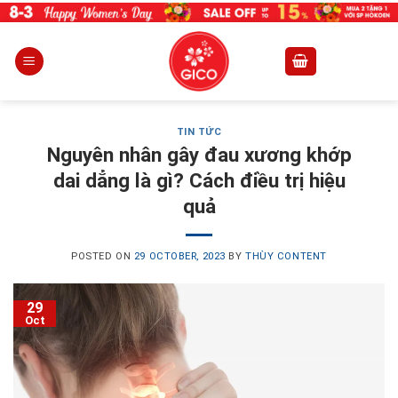
Skip
to
content
TIN TỨC
Nguyên nhân gây đau xương khớp
dai dẳng là gì? Cách điều trị hiệu
quả
POSTED ON
29 OCTOBER, 2023
BY
THÙY CONTENT
29
Oct