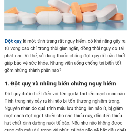
Đột quỵ
là một tình trạng rất nguy hiểm, có khả năng gây ra
tử vọng cao chỉ trong thời gian ngắn, đồng thời nguy cơ tái
phát cao. Vì thế, sử dụng thuốc chống đột quỵ rất cần thiết
giúp bảo vệ sức khỏe. Nhưng viên uống chống tai biến tốt
gồm những thành phần nào?
1. Đột quỵ và những biến chứng nguy hiểm
Đột quỵ được biết đến với tên gọi là tai biến mạch máu não.
Tình trạng này xảy ra khi não bị tổn thương nghiêm trọng.
Nguyên nhân do quá trình máu lưu thông lên não ít, bị giảm
một cách đột ngột khiến cho não thiếu oxy, dẫn đến thiếu
hụt chất dinh dưỡng nuôi tế bào. Nếu như não không được
cung cấp máu đủ trong vài phút, tế bào não sẽ bắt đầu chết