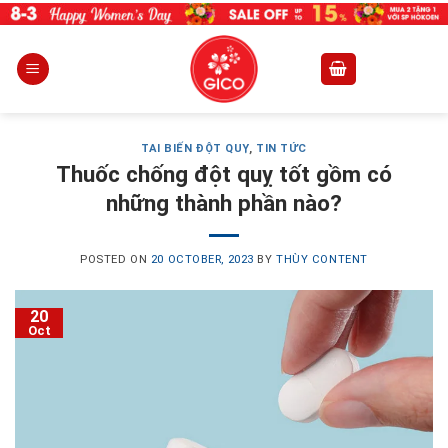
Skip
to
content
TAI BIẾN ĐỘT QUỴ
,
TIN TỨC
Thuốc chống đột quỵ tốt gồm có
những thành phần nào?
POSTED ON
20 OCTOBER, 2023
BY
THÙY CONTENT
20
Oct