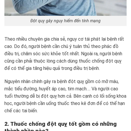
Đột quỵ gây nguy hiểm đến tính mạng
Theo nhiều chuyên gia chia sẻ, nguy cơ tái phát lại bệnh rất
cao. Do đó, người bệnh cần chú ý tuân thủ theo phác đồ
điều trị, chăm sóc sức khỏe tốt nhất. Ngoài ra, người bệnh
cũng cần phải thuộc lòng cách dùng thuốc chống đột quỵ
để có thể gia tăng hiệu quả trong điều trị bệnh.
Nguyên nhân chính gây ra bệnh đột quỵ gồm có mỡ máu,
mắc tiểu đường, huyết áp cao, tim mạch…. Và người cao
tuổi thường dễ bị đột quỵ hơn cả. Bên cạnh có lối sống khoa
học, người bệnh cần uống thuốc theo kê đơn để có thể hạn
chế các tai biến.
2. Thuốc chống đột quỵ tốt gồm có những
thành phần nào?