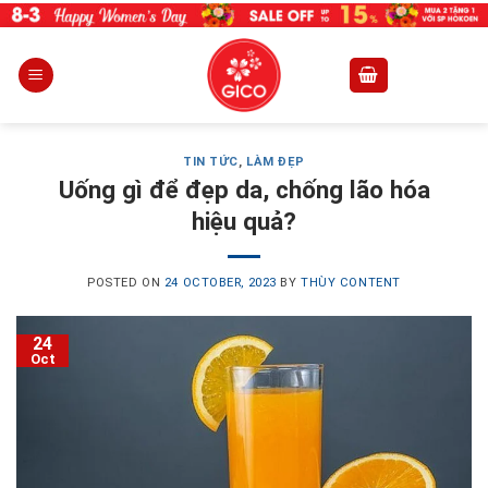
Skip
to
content
TIN TỨC
,
LÀM ĐẸP
Uống gì để đẹp da, chống lão hóa
hiệu quả?
POSTED ON
24 OCTOBER, 2023
BY
THÙY CONTENT
24
Oct