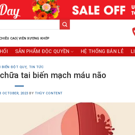
|
CHIỀU CAO
VIÊN XƯƠNG KHỚP
HỐI
SẢN PHẨM ĐỘC QUYỀN
HỆ THỐNG BÁN LẺ
L
I BIẾN ĐỘT QUỴ
,
TIN TỨC
chữa tai biến mạch máu não
8 OCTOBER, 2023
BY
THÙY CONTENT