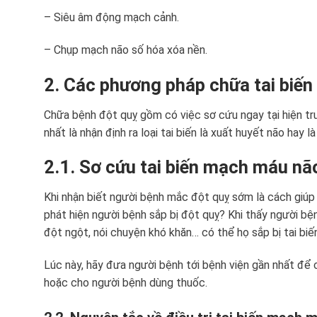
– Siêu âm động mạch cảnh.
– Chụp mạch não số hóa xóa nền.
2. Các phương pháp chữa tai biế
Chữa bệnh đột quỵ gồm có việc sơ cứu ngay tại hiện tr
nhất là nhận định ra loại tai biến là xuất huyết não hay l
2.1. Sơ cứu tai biến mạch máu nã
Khi nhận biết người bệnh mắc đột quỵ sớm là cách giúp
phát hiện người bệnh sắp bị đột quỵ? Khi thấy người bện
đột ngột, nói chuyện khó khăn… có thể họ sắp bị tai biế
Lúc này, hãy đưa người bệnh tới bệnh viện gần nhất để 
hoặc cho người bệnh dùng thuốc.