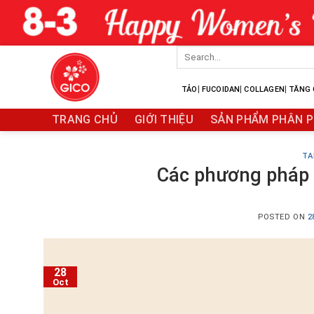
Skip
to
content
Search
for:
|
|
|
TẢO
FUCOIDAN
COLLAGEN
TĂNG 
TRANG CHỦ
GIỚI THIỆU
SẢN PHẨM PHÂN P
TA
Các phương pháp 
POSTED ON
2
28
Oct