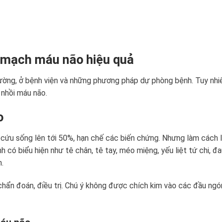
n mạch máu não hiệu quả
ường, ở bệnh viện và những phương pháp dự phòng bệnh. Tuy nhiên
à nhồi máu não.
o
 cứu sống lên tới 50%, hạn chế các biến chứng. Nhưng làm cách
h có biểu hiện như tê chân, tê tay, méo miệng, yếu liệt tứ chi, đ
n.
chẩn đoán, điều trị. Chú ý không được chích kim vào các đầu ngó