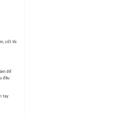
, cốt lõi
 làm để
au đầu
n tay