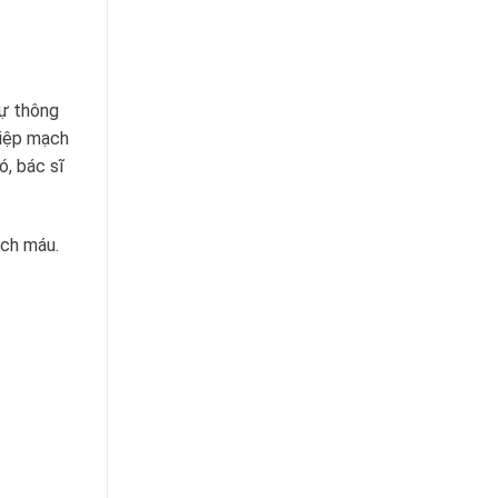
sự thông
hiệp mạch
ó, bác sĩ
ạch máu.