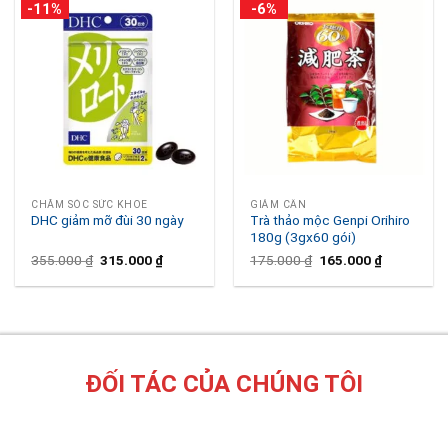
-11%
-6%
CHĂM SÓC SỨC KHỎE
GIẢM CÂN
DHC giảm mỡ đùi 30 ngày
Trà thảo mộc Genpi Orihiro
180g (3gx60 gói)
Original
Current
Original
Current
355.000
₫
315.000
₫
175.000
₫
165.000
₫
price
price
price
price
was:
is:
was:
is:
355.000 ₫.
315.000 ₫.
175.000 ₫.
165.000 ₫.
ĐỐI TÁC CỦA CHÚNG TÔI