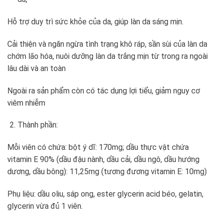
Hỗ trợ duy trì sức khỏe của da, giúp làn da sáng mịn.
Cải thiện và ngăn ngừa tình trạng khô ráp, sần sùi của làn da
chớm lão hóa, nuôi dưỡng làn da trắng mịn từ trong ra ngoài
lâu dài và an toàn
Ngoài ra sản phẩm còn có tác dụng lợi tiểu, giảm nguy cơ
viêm nhiễm
Thành phần:
Mỗi viên có chứa: bột ý dĩ: 170mg; dầu thực vật chứa
vitamin E 90% (dầu đậu nành, dầu cải, dầu ngô, dầu hướng
dương, dầu bông): 11,25mg (tương đương vitamin E: 10mg)
Phụ liệu: dầu oliu, sáp ong, ester glycerin acid béo, gelatin,
glycerin vừa đủ 1 viên.