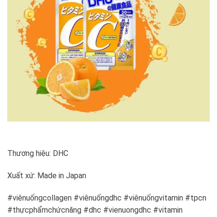
Thương hiệu: DHC
Xuất xứ: Made in Japan
#viênuốngcollagen #viênuốngdhc #viênuốngvitamin #tpcn
#thựcphẩmchứcnăng #dhc #vienuongdhc #vitamin