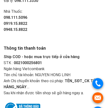
Đại lý:
098.111.3330
Nhà Thuốc:
098.111.5096
0919.15.8822
0948.15.8822
Thông tin thanh toán
Ship COD - hoặc mua trực tiếp ở cửa hàng
STK :
0021000256801
Ngân hàng Vietcombank
Tên chủ tài khoản: NGUYEN HONG LINH
Anh Chị chuyển khoản theo cú pháp:
TÊN_SĐT_CK TIỀN
HÀNG_NGÀY
....
Sau khi nhận được tiền shop sẽ gửi hàng ngay ạ.