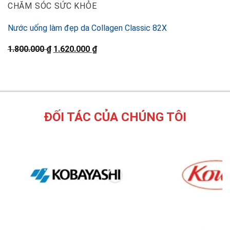
CHĂM SÓC SỨC KHỎE
Nước uống làm đẹp da Collagen Classic 82X
Original
Current
1.800.000
₫
1.620.000
₫
price
price
was:
is:
1.800.000 ₫.
1.620.000 ₫.
ĐỐI TÁC CỦA CHÚNG TÔI