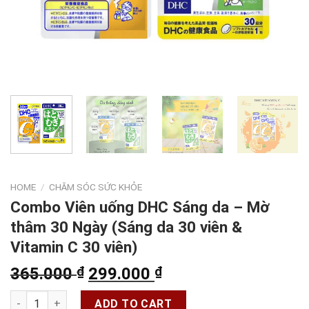
HOME
/
CHĂM SÓC SỨC KHỎE
Combo Viên uống DHC Sáng da – Mờ
thâm 30 Ngày (Sáng da 30 viên &
Vitamin C 30 viên)
Original
Current
365.000
₫
299.000
₫
price
price
Combo Viên uống DHC Sáng da - Mờ thâm 30 Ngày (Sáng da 30 v
was:
is:
ADD TO CART