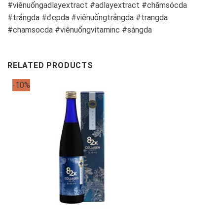
#viênuốngadlayextract #adlayextract #chămsócda
#trắngda #đẹpda #viênuốngtrắngda #trangda
#chamsocda #viênuốngvitaminc #sángda
RELATED PRODUCTS
-10%