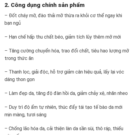
2. Công dụng chính sản phẩm
– Đốt cháy mỡ, đào thải mỡ thừa ra khỏi cơ thể ngay khi
bạn ngủ
– Hạn chế hấp thu chất béo, giảm tích lũy thêm mỡ mới
– Tăng cường chuyển hóa, trao đổi chất, tiêu hao lượng mỡ
trong thức ăn
– Thanh lọc, giải độc, hỗ trợ giảm cân hiệu quả, lấy lại vóc
dáng thon gọn
– Làm đẹp da, tăng độ đàn hồi da, giảm chảy xệ, nhăn nheo
– Duy trì độ ẩm tự nhiên, thúc đẩy tái tạo tế bào da mới
mịn màng, tươi sáng
– Chống lão hóa da, cải thiện làn da sần sùi, thô ráp, thiếu