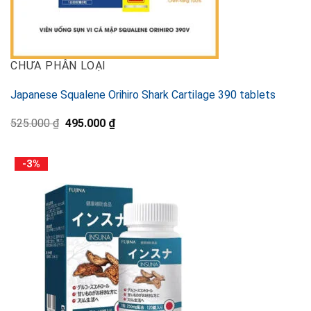
CHƯA PHÂN LOẠI
Japanese Squalene Orihiro Shark Cartilage 390 tablets
Original
Current
525.000
₫
495.000
₫
price
price
was:
is:
525.000 ₫.
495.000 ₫.
-3%