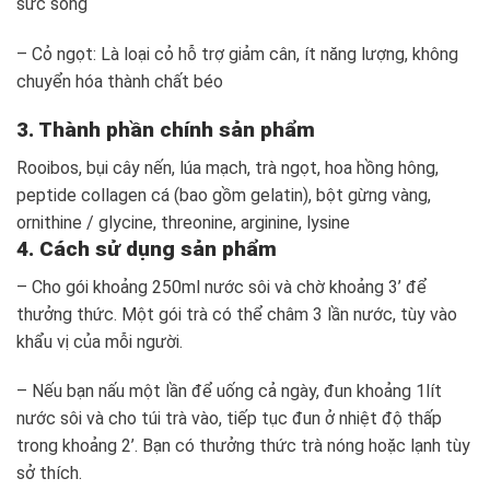
sức sống
– Cỏ ngọt: Là loại cỏ hỗ trợ giảm cân, ít năng lượng, không
chuyển hóa thành chất béo
3. Thành phần chính sản phẩm
Rooibos, bụi cây nến, lúa mạch, trà ngọt, hoa hồng hông,
peptide collagen cá (bao gồm gelatin), bột gừng vàng,
ornithine / glycine, threonine, arginine, lysine
4. Cách sử dụng sản phẩm
– Cho gói khoảng 250ml nước sôi và chờ khoảng 3’ để
thưởng thức. Một gói trà có thể châm 3 lần nước, tùy vào
khẩu vị của mỗi người.
– Nếu bạn nấu một lần để uống cả ngày, đun khoảng 1lít
nước sôi và cho túi trà vào, tiếp tục đun ở nhiệt độ thấp
trong khoảng 2’. Bạn có thưởng thức trà nóng hoặc lạnh tùy
sở thích.