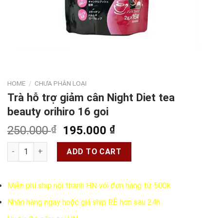
HOME
/
CHƯA PHÂN LOẠI
Trà hỗ trợ giảm cân Night Diet tea
beauty orihiro 16 goi
Original
Current
250.000
₫
195.000
₫
price
price
Trà hỗ trợ giảm cân Night Diet tea beauty orihiro 16 goi quant
was:
is:
ADD TO CART
250.000 ₫.
195.000 ₫.
Miễn phí ship nội thành HN với đơn hàng từ 500k
Nhận hàng ngay hoặc giá ship RẺ hơn sau 24h