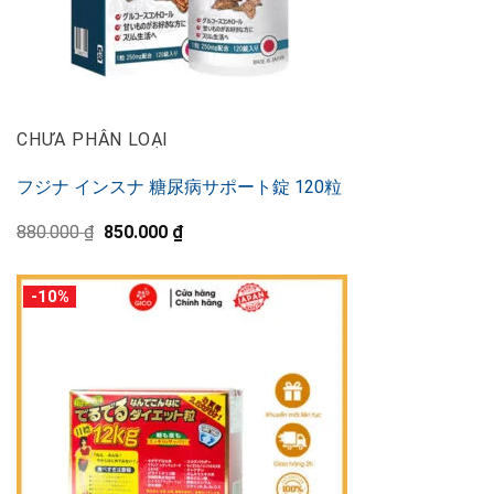
CHƯA PHÂN LOẠI
フジナ インスナ 糖尿病サポート錠 120粒
Original
Current
880.000
₫
850.000
₫
price
price
was:
is:
880.000 ₫.
850.000 ₫.
-10%