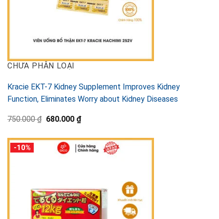
CHƯA PHÂN LOẠI
Kracie EKT-7 Kidney Supplement Improves Kidney
Function, Eliminates Worry about Kidney Diseases
Original
Current
750.000
₫
680.000
₫
price
price
was:
is:
750.000 ₫.
680.000 ₫.
-10%