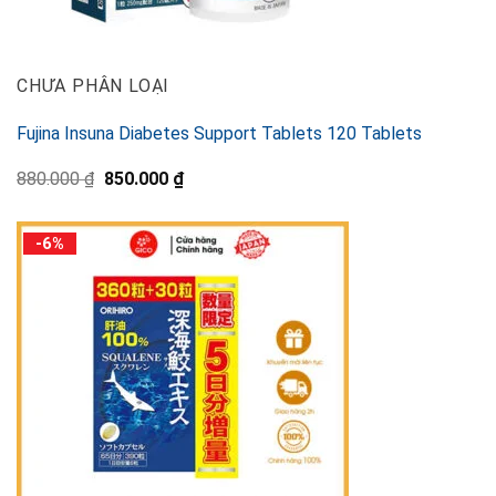
CHƯA PHÂN LOẠI
Fujina Insuna Diabetes Support Tablets 120 Tablets
Original
Current
880.000
₫
850.000
₫
price
price
was:
is:
880.000 ₫.
850.000 ₫.
-6%