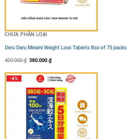
CHƯA PHÂN LOẠI
Deru Deru Minami Weight Loss Tablets Box of 75 packs
Original
Current
420.000
₫
380.000
₫
price
price
was:
is:
420.000 ₫.
380.000 ₫.
-6%