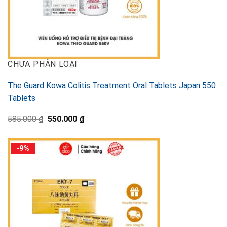
CHƯA PHÂN LOẠI
The Guard Kowa Colitis Treatment Oral Tablets Japan 550
Tablets
Original
Current
585.000
₫
550.000
₫
price
price
was:
is:
585.000 ₫.
550.000 ₫.
-9%