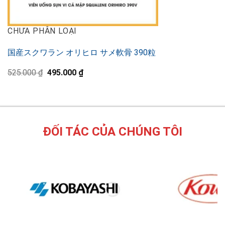
CHƯA PHÂN LOẠI
国産スクワラン オリヒロ サメ軟骨 390粒
Original
Current
525.000
₫
495.000
₫
price
price
was:
is:
525.000 ₫.
495.000 ₫.
ĐỐI TÁC CỦA CHÚNG TÔI