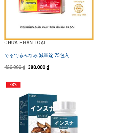
CHƯA PHÂN LOẠI
でるでるみなみ 減量錠 75包入
Original
Current
420.000
₫
380.000
₫
price
price
was:
is:
420.000 ₫.
380.000 ₫.
-3%